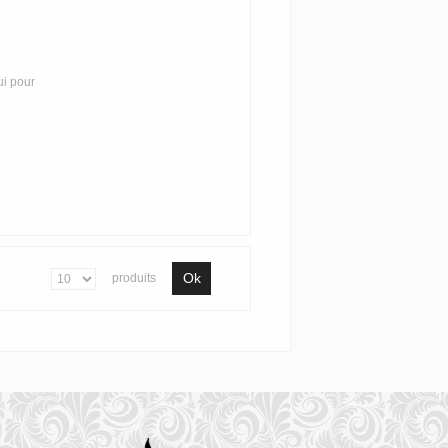
ui pour
Ok
produits