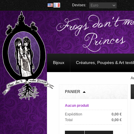
Devises:
Bijoux
Créatures, Poupées & Art textil
A
PANIER
Aucun produit
Expédition
0,00 €
Frogs don't make Princes
Total
0,00 €