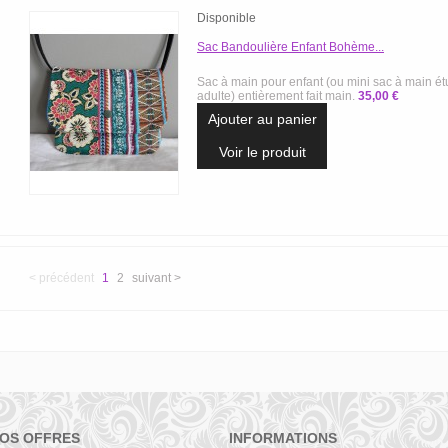
Disponible
Sac Bandoulière Enfant Bohème...
Sac à main pour enfant (ou mini sac à main ét
adulte) entièrement fait main.
35,00 €
Ajouter au panier
Voir le produit
< précédent
1
2
suivant >
OS OFFRES
INFORMATIONS