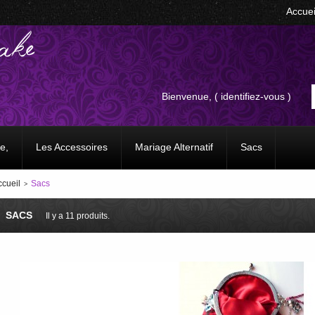
Accuei
Bienvenue, (
identifiez-vous
)
e,
Les Accessoires
Mariage Alternatif
Sacs
ccueil
Sacs
>
SACS
Il y a 11 produits.