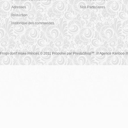
Adresses
Nos Partenaires
Réduction
Historique des commandes
Frogs don't make Princes © 2011 Propulsé par
PrestaShop
™.
/// Agence Kariboo ///