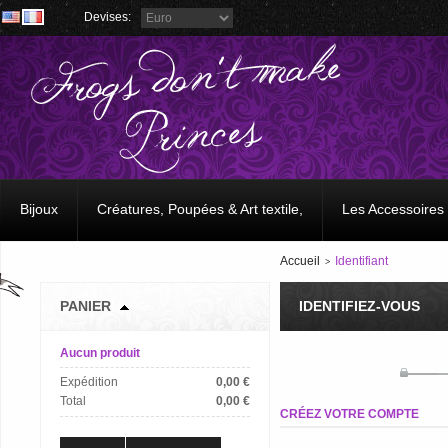
Devises:
Bijoux
Créatures, Poupées & Art textile,
Les Accessoires
Accueil
Identifiant
>
PANIER
IDENTIFIEZ-VOUS
Aucun produit
Expédition
0,00 €
Total
0,00 €
CRÉEZ VOTRE COMPTE